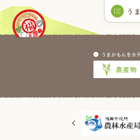
う
うまかもんをカ
農産物