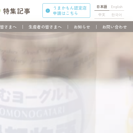
日本語
English
うまかもん認定店
特集記事
申請
はこちら
中文
한국어
皆さまへ
生産者の皆さまへ
お知らせ
お問い合わせ