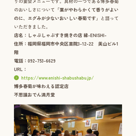
りの宴会メニューです。具材の一つである博多春菊
のおいしさについて
「葉がやわらかくて香りがよい
のに、エグみが少ないおいしい春菊です」
と語って
いただきました。
店名：しゃぶしゃぶすき焼きの店 縁-ENISHI-
住所：福岡県福岡市中央区薬院3-12-22 美山ビル1
階
電話：092-753-6629
URL：
https://www.enishi-shabushabu.jp/
博多春菊が味わえる認定店
不思議おでん満月堂