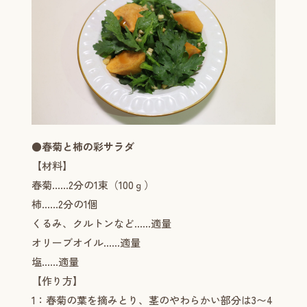
●春菊と柿の彩サラダ
【材料】
春菊……2分の1束（100ｇ）
柿……2分の1個
くるみ、クルトンなど……適量
オリーブオイル……適量
塩……適量
【作り方】
1：春菊の葉を摘みとり、茎のやわらかい部分は3〜4