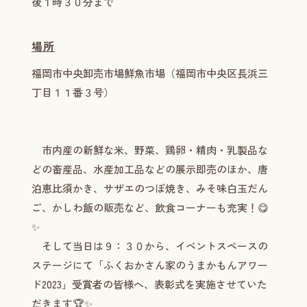
後１時３０分まで
場所
福岡市中央卸売市場鮮魚市場（福岡市中央区長浜三
丁目１１番３号）
市内産の新鮮な米、野菜、鶏卵・精肉・乳製品な
どの畜産品、水産加工品などの展示即売のほか、唐
泊恵比須かき、サザエのつぼ焼き、みそ味白玉だん
ご、かしわ飯の販売など、飲食コーナーも充実！😋
✨
そして当日は９：３０から、イベントスペースの
ステージにて「ふくおかさん家のうまかもんアワー
ド2023」受賞者の皆様へ、表彰式を実施させていた
だきます🏆✨