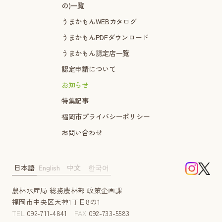
の)一覧
うまかもんWEBカタログ
うまかもんPDFダウンロード
うまかもん認定店一覧
認定申請について
お知らせ
特集記事
福岡市プライバシーポリシー
お問い合わせ
日本語
English
中文
한국어
農林水産局 総務農林部 政策企画課
福岡市中央区天神1丁目8の1
TEL
092-711-4841
FAX
092-733-5583