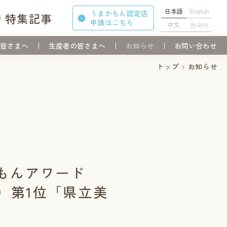
日本語
English
うまかもん認定店
特集記事
申請
はこちら
中文
한국어
皆さまへ
生産者の皆さまへ
お知らせ
お問い合わせ
トップ
お知らせ
もんアワード
物）第1位「県立美