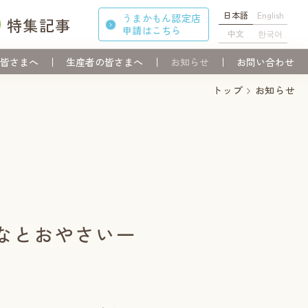
日本語
English
うまかもん認定店
特集記事
申請
はこちら
中文
한국어
皆さまへ
生産者の皆さまへ
お知らせ
お問い合わせ
トップ
お知らせ
なとおやさい一