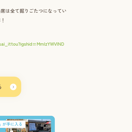
ル席は全て掘りごたつになってい
非！
sai_ittou?igshid=MmIzYWVlND
る