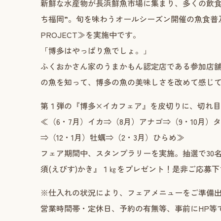
新鮮な水産物が長浜鮮魚市場に集まり、多くの飲食
ち福岡”。旬を味わうオールシーズン開催の魚食普及フ
PROJECT≫を実施中です。
「博多はやっぱり魚でしょ。」
ふくおかさん家のうまかもん認定店である参加店
の魚を知って、博多の魚の美味しさを改めて感じ
第１弾の『博多×イカフェア』を皮切りに、切れ
≪（6・7月）イカ⇒（8月）アナゴ⇒（9・10月）
⇒（12・1月）牡蠣⇒（2・3月）ひらめ≫
フェア期間中、スタンプラリーを実施。抽選で30名様
須(えびす)かき』１㎏をプレゼント！是非ご応募下
※仕入れの状況により、フェアメニューをご準備
営業時間帯・定休日、予約の有無等、事前にHP等