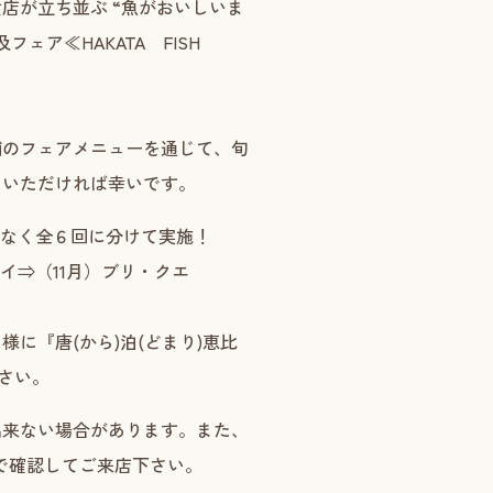
店が立ち並ぶ “魚がおいしいま
ェア≪HAKATA FISH
舗のフェアメニューを通じて、旬
ていただければ幸いです。
目なく全６回に分けて実施！
タイ⇒（11月）ブリ・クエ
に『唐(から)泊(どまり)恵比
さい。
出来ない場合があります。また、
で確認してご来店下さい。