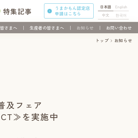
日本語
English
うまかもん認定店
特集記事
申請
はこちら
中文
한국어
皆さまへ
生産者の皆さまへ
お知らせ
お問い合わせ
トップ
お知らせ
普及フェア
JECT≫を実施中