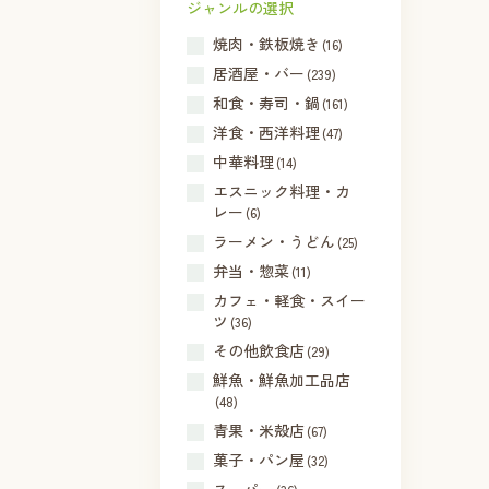
ジャンルの選択
焼肉・鉄板焼き
(16)
居酒屋・バー
(239)
和食・寿司・鍋
(161)
洋食・西洋料理
(47)
中華料理
(14)
エスニック料理・カ
レー
(6)
ラーメン・うどん
(25)
弁当・惣菜
(11)
カフェ・軽食・スイー
ツ
(36)
その他飲食店
(29)
鮮魚・鮮魚加工品店
(48)
青果・米殻店
(67)
菓子・パン屋
(32)