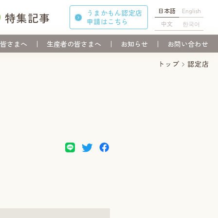
日本語
English
うまかもん認定店
特集記事
申請
はこちら
中文
한국어
皆さまへ
生産者の皆さまへ
お知らせ
お問い合わせ
トップ
認定店
。