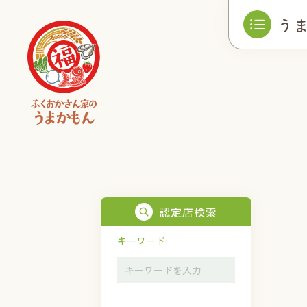
う
認定店検索
キーワード