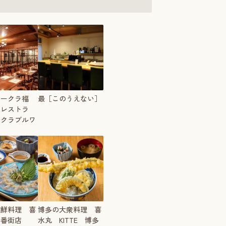
オークラ福
最［このうえない］
アレストラ
ークラブルワ
海鮮料理 喜
博多の大衆料理 喜
一番街店
水丸 KITTE 博多