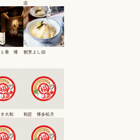
店
酒と肴 博
割烹よし田
炊き大和
和匠 博多松月