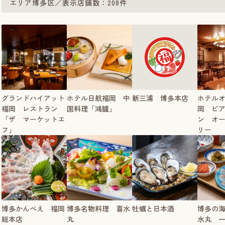
エリア博多区／表示店舗数：208件
グランドハイアット
ホテル日航福岡 中
新三浦 博多本店
ホテル
福岡 レストラン
国料理「鴻臚」
岡 ビ
「ザ マーケットエ
ン オ
フ」
リー
博多かんべえ 福岡
博多名物料理 喜水
牡蠣と日本酒
博多の
総本店
丸
水丸 