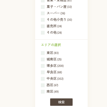
青果・米殻店
(67)
菓子・パン屋
(32)
スーパー
(36)
その他小売り
(30)
直売所
(24)
その他
(24)
エリアの選択
東区
(83)
城南区
(25)
博多区
(208)
早良区
(68)
中央区
(302)
西区
(67)
南区
(49)
検索