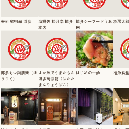
寿司 銀明翠 博多
海鮮処 松月亭 博多
博多シーフードうお
粋房太
本店
田
博多もつ鍋朋樂（ほ
よか魚でうまかもん
はじめの一歩
福魚食
うらく）
博多萬漁箱（はかた
まんりょうばこ）