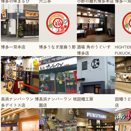
博多の味まるひ
六三亭
小野の離れ博多本店
博多一
博多一双本店
博多うなぎ屋藤う那
酒場 角のうぐいす
HIGHTID
博多店
FUKUOK
長浜ナンバーワン 博
長浜ナンバーワン 祇
因幡工房
因幡う
多デイトス店
園店
店