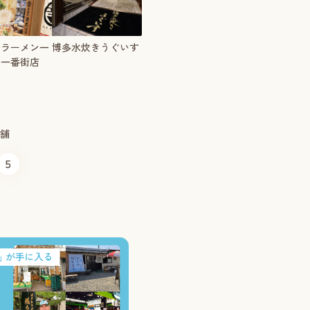
台ラーメン一
博多水炊きうぐいす
多一番街店
店舗
5