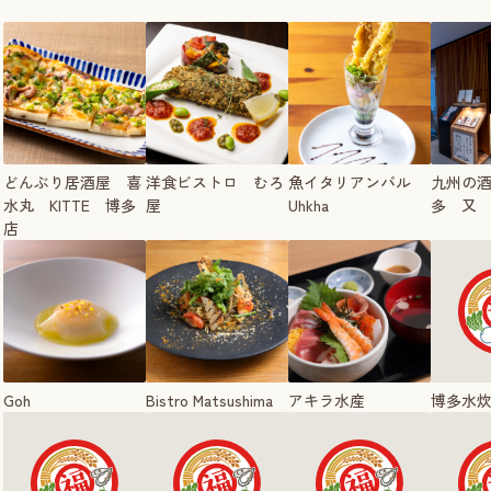
どんぶり居酒屋 喜
洋食ビストロ むろ
魚イタリアンバル
九州の
水丸 KITTE 博多
屋
Uhkha
多 又
店
Goh
Bistro Matsushima
アキラ水産
博多水