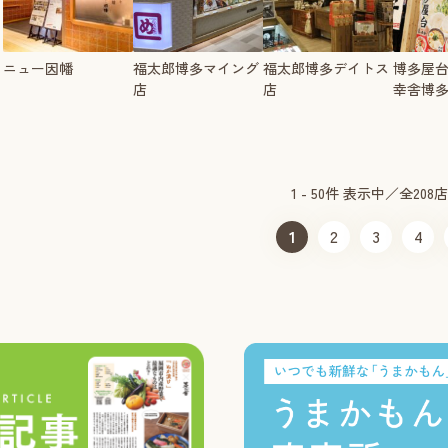
ニュー因幡
福太郎博多マイング
福太郎博多デイトス
博多屋
店
店
幸舎博
1 - 50件 表示中／全208
1
2
3
4