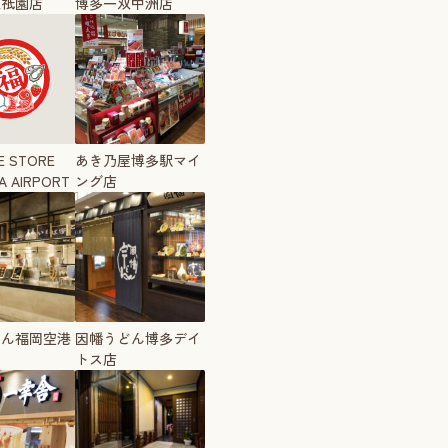
双祇園店
博多一双中洲店
E STORE
あき乃屋博多駅マイ
A AIRPORT
ング店
どん福岡空港
因幡うどん博多デイ
トス店