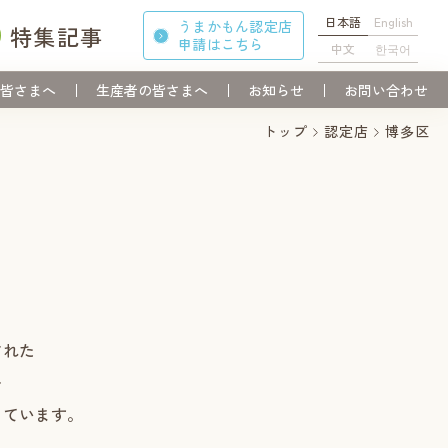
日本語
English
うまかもん認定店
特集記事
申請
はこちら
中文
한국어
皆さまへ
生産者の皆さまへ
お知らせ
お問い合わせ
トップ
認定店
博多区
された
を
しています。