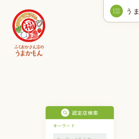
う
認定店検索
キーワード