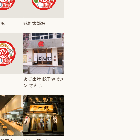
郎源
味処太郎源
堂
あご出汁 餃子ゆでタ
ン さんじ