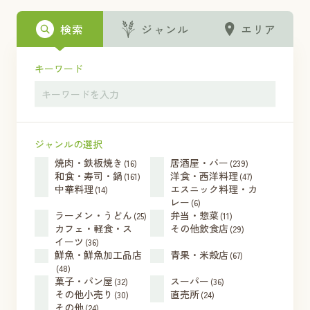
検索
ジャンル
エリア
キーワード
ジャンルの選択
焼肉・鉄板焼き
居酒屋・バー
(16)
(239)
和食・寿司・鍋
洋食・西洋料理
(161)
(47)
中華料理
エスニック料理・カ
(14)
レー
(6)
ラーメン・うどん
弁当・惣菜
(25)
(11)
カフェ・軽食・ス
その他飲食店
(29)
イーツ
(36)
鮮魚・鮮魚加工品店
青果・米殻店
(67)
(48)
菓子・パン屋
スーパー
(32)
(36)
その他小売り
直売所
(30)
(24)
その他
(24)