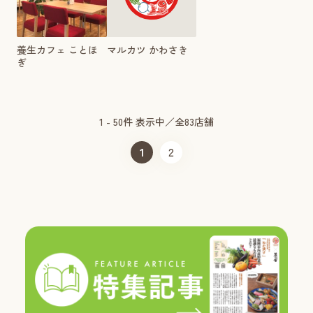
養生カフェ ことほ
マルカツ かわさき
ぎ
1 - 50件 表示中／全83店舗
1
2