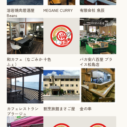
溶岩焼肉居酒屋
MEGANE CURRY
有限会社 魚辰
Beans
和カフェ（なごみか
十色
バカ安八百屋 プラ
ふぇ）
イス松島店
カフェレストラン
割烹旅館まさご屋
金の串
プラージュ