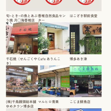
旬~とき~の魚とあぶ
香椎自然食品セン
はこざき駅前食堂
り焼 月◯海香椎店
ター
千石焼（せんごくや
Cafe ありんこ
博多あき津
き）
(株)千鳥饅頭総本舗
マルヒロ青果
こじま鮮魚店
ゆめタウン博多店