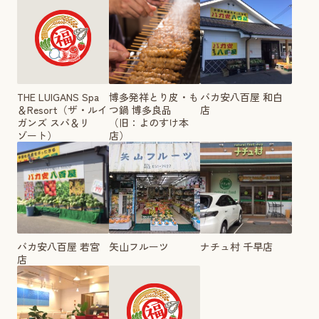
THE LUIGANS Spa
博多発祥とり皮・も
バカ安八百屋 和白
＆Resort（ザ・ルイ
つ鍋 博多良品
店
ガンズ スパ＆リ
（旧：よのすけ本
ゾート）
店）
バカ安八百屋 若宮
矢山フルーツ
ナチュ村 千早店
店