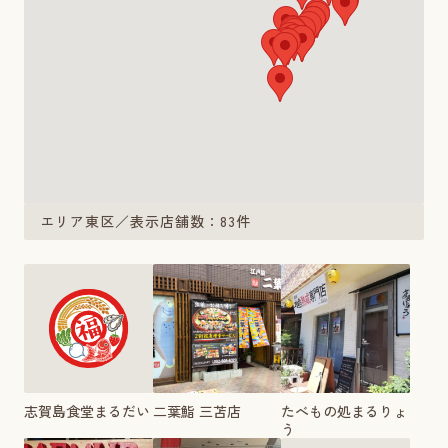
エリア東区／表示店舗数：83件
志賀島食堂まるだい
二葉鮨 三苫店
たべもの処まるりょ
う