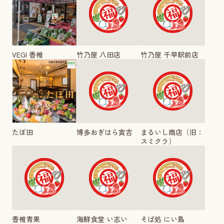
VEGI 香椎
竹乃屋 八田店
竹乃屋 千早駅前店
たぼ田
博多おぎはら寅吉
まるいし商店（旧：
スミクラ）
香椎青果
海鮮食堂 い志い
そば処 にい島