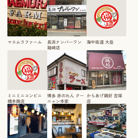
マエムラファーム
長浜ナンバーワン
海中街道 大岳
箱崎店
ミニミニコンビニ
博多 赤のれん クー
からあげ鶏好 吉塚
橋本商店
ニャン本家
店