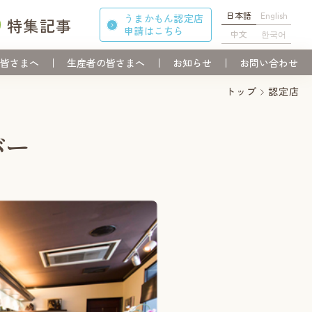
日本語
English
うまかもん認定店
特集記事
申請
はこちら
中文
한국어
皆さまへ
生産者の皆さまへ
お知らせ
お問い合わせ
トップ
認定店
バー