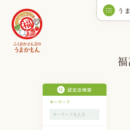
う
福
認定店検索
キーワード