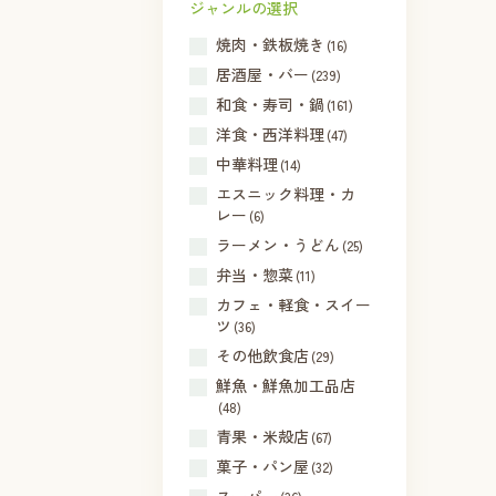
ジャンルの選択
焼肉・鉄板焼き
(16)
居酒屋・バー
(239)
和食・寿司・鍋
(161)
洋食・西洋料理
(47)
中華料理
(14)
エスニック料理・カ
レー
(6)
ラーメン・うどん
(25)
弁当・惣菜
(11)
カフェ・軽食・スイー
ツ
(36)
その他飲食店
(29)
鮮魚・鮮魚加工品店
(48)
青果・米殻店
(67)
菓子・パン屋
(32)