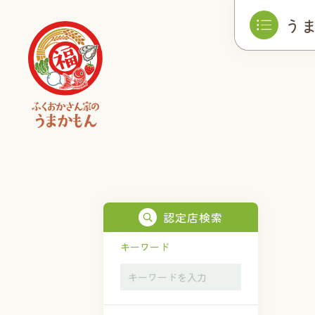
う
認定店検索
キーワード