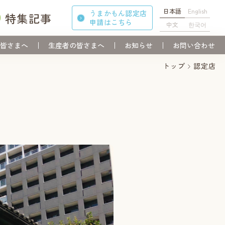
日本語
English
うまかもん認定店
特集記事
申請
はこちら
中文
한국어
皆さまへ
生産者の皆さまへ
お知らせ
お問い合わせ
トップ
認定店