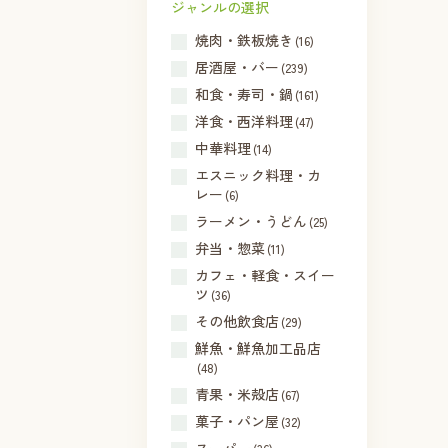
ジャンルの選択
焼肉・鉄板焼き
(16)
居酒屋・バー
(239)
和食・寿司・鍋
(161)
洋食・西洋料理
(47)
中華料理
(14)
エスニック料理・カ
レー
(6)
ラーメン・うどん
(25)
弁当・惣菜
(11)
カフェ・軽食・スイー
ツ
(36)
その他飲食店
(29)
鮮魚・鮮魚加工品店
(48)
青果・米殻店
(67)
菓子・パン屋
(32)