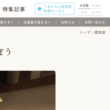
日本語
English
うまかもん認定店
特集記事
申請
はこちら
中文
한국어
皆さまへ
生産者の皆さまへ
お知らせ
お問い合わせ
トップ
認定店
ぼう