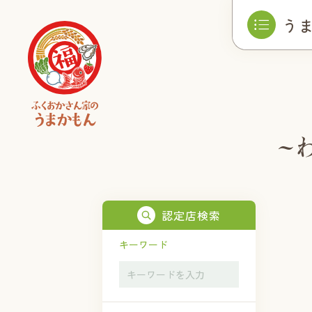
う
~
認定店検索
キーワード