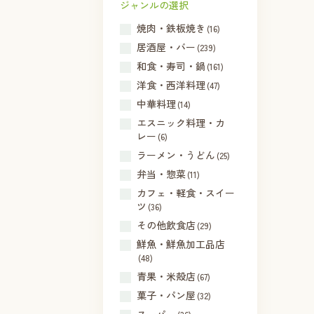
ジャンルの選択
焼肉・鉄板焼き
(16)
居酒屋・バー
(239)
和食・寿司・鍋
(161)
洋食・西洋料理
(47)
中華料理
(14)
エスニック料理・カ
レー
(6)
ラーメン・うどん
(25)
弁当・惣菜
(11)
カフェ・軽食・スイー
ツ
(36)
その他飲食店
(29)
鮮魚・鮮魚加工品店
(48)
青果・米殻店
(67)
菓子・パン屋
(32)