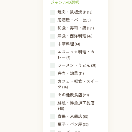
ジャンルの選択
焼肉・鉄板焼き
(16)
居酒屋・バー
(239)
和食・寿司・鍋
(161)
洋食・西洋料理
(47)
中華料理
(14)
エスニック料理・カ
レー
(6)
ラーメン・うどん
(25)
弁当・惣菜
(11)
カフェ・軽食・スイー
ツ
(36)
その他飲食店
(29)
鮮魚・鮮魚加工品店
(48)
青果・米殻店
(67)
菓子・パン屋
(32)