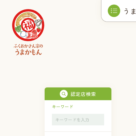
う
認定店検索
キーワード