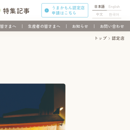
日本語
English
うまかもん認定店
特集記事
申請
はこちら
中文
한국어
皆さまへ
生産者の皆さまへ
お知らせ
お問い合わせ
トップ
認定店