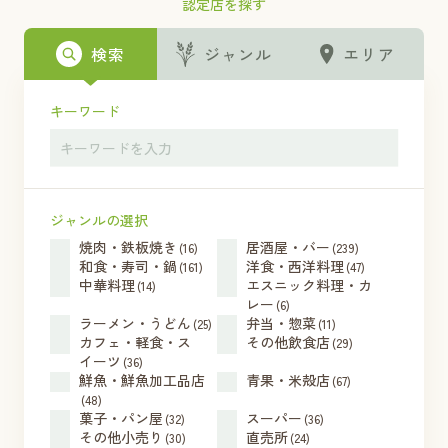
認定店を探す
検索
ジャンル
エリア
キーワード
ジャンルの選択
焼肉・鉄板焼き
居酒屋・バー
(16)
(239)
和食・寿司・鍋
洋食・西洋料理
(161)
(47)
中華料理
エスニック料理・カ
(14)
レー
(6)
ラーメン・うどん
弁当・惣菜
(25)
(11)
カフェ・軽食・ス
その他飲食店
(29)
イーツ
(36)
鮮魚・鮮魚加工品店
青果・米殻店
(67)
(48)
菓子・パン屋
スーパー
(32)
(36)
その他小売り
直売所
(30)
(24)