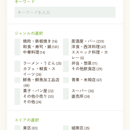
キーワード
ジャンルの選択
焼肉・鉄板焼き
居酒屋・バー
(16)
(239)
和食・寿司・鍋
洋食・西洋料理
(161)
(47)
中華料理
エスニック料理・カ
(14)
レー
(6)
ラーメン・うどん
弁当・惣菜
(25)
(11)
カフェ・軽食・ス
その他飲食店
(29)
イーツ
(36)
鮮魚・鮮魚加工品店
青果・米殻店
(67)
(48)
菓子・パン屋
スーパー
(32)
(36)
その他小売り
直売所
(30)
(24)
その他
(24)
エリアの選択
東区
城南区
(83)
(25)