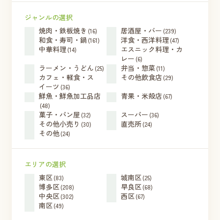
ジャンルの選択
焼肉・鉄板焼き
居酒屋・バー
(16)
(239)
和食・寿司・鍋
洋食・西洋料理
(161)
(47)
中華料理
エスニック料理・カ
(14)
レー
(6)
ラーメン・うどん
弁当・惣菜
(25)
(11)
カフェ・軽食・ス
その他飲食店
(29)
イーツ
(36)
鮮魚・鮮魚加工品店
青果・米殻店
(67)
(48)
菓子・パン屋
スーパー
(32)
(36)
その他小売り
直売所
(30)
(24)
その他
(24)
エリアの選択
東区
城南区
(83)
(25)
博多区
早良区
(208)
(68)
中央区
西区
(302)
(67)
南区
(49)