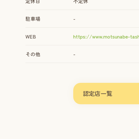
定休日
不定休
駐車場
-
WEB
https://www.motsunabe-tas
その他
-
認定店一覧