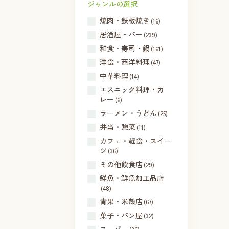
ジャンルの選択
焼肉・鉄板焼き
(16)
居酒屋・バー
(239)
和食・寿司・鍋
(161)
洋食・西洋料理
(47)
中華料理
(14)
エスニック料理・カ
レー
(6)
ラーメン・うどん
(25)
弁当・惣菜
(11)
カフェ・軽食・スイー
ツ
(36)
その他飲食店
(29)
鮮魚・鮮魚加工品店
(48)
青果・米殻店
(67)
菓子・パン屋
(32)