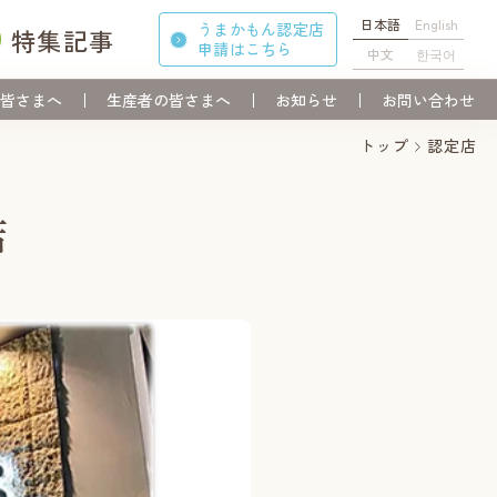
日本語
English
うまかもん認定店
特集記事
申請
はこちら
中文
한국어
皆さまへ
生産者の皆さまへ
お知らせ
お問い合わせ
トップ
認定店
店