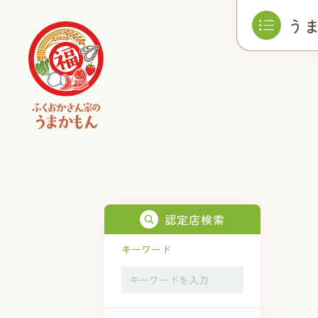
う
認定店検索
キーワード