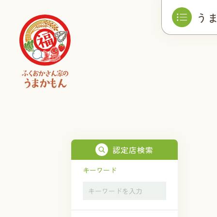
う
認定店検索
キーワード