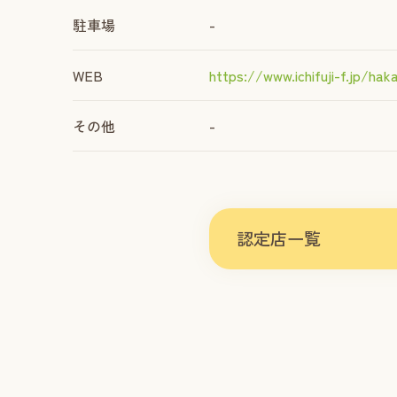
駐車場
-
WEB
https://www.ichifuji-f.jp/hak
その他
-
認定店一覧