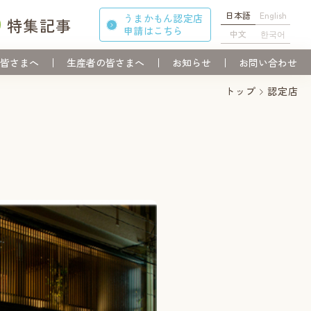
日本語
English
うまかもん認定店
特集記事
申請
はこちら
中文
한국어
皆さまへ
生産者の皆さまへ
お知らせ
お問い合わせ
トップ
認定店