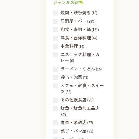
ジャンルの選択
焼肉・鉄板焼き
(16)
居酒屋・バー
(239)
和食・寿司・鍋
(161)
洋食・西洋料理
(47)
中華料理
(14)
エスニック料理・カ
レー
(6)
ラーメン・うどん
(25)
弁当・惣菜
(11)
カフェ・軽食・スイー
ツ
(36)
その他飲食店
(29)
鮮魚・鮮魚加工品店
(48)
青果・米殻店
(67)
菓子・パン屋
(32)