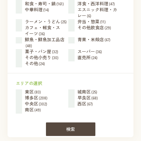
和食・寿司・鍋
洋食・西洋料理
(161)
(47)
中華料理
エスニック料理・カ
(14)
レー
(6)
ラーメン・うどん
弁当・惣菜
(25)
(11)
カフェ・軽食・ス
その他飲食店
(29)
イーツ
(36)
鮮魚・鮮魚加工品店
青果・米殻店
(67)
(48)
菓子・パン屋
スーパー
(32)
(36)
その他小売り
直売所
(30)
(24)
その他
(24)
エリアの選択
東区
城南区
(83)
(25)
博多区
早良区
(208)
(68)
中央区
西区
(302)
(67)
南区
(49)
検索