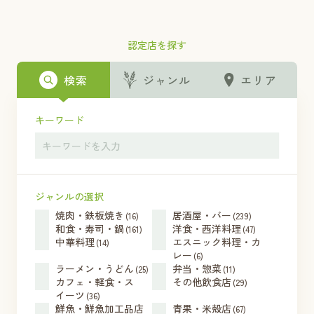
認定店を探す
検索
ジャンル
エリア
キーワード
ジャンルの選択
焼肉・鉄板焼き
居酒屋・バー
(16)
(239)
和食・寿司・鍋
洋食・西洋料理
(161)
(47)
中華料理
エスニック料理・カ
(14)
レー
(6)
ラーメン・うどん
弁当・惣菜
(25)
(11)
カフェ・軽食・ス
その他飲食店
(29)
イーツ
(36)
鮮魚・鮮魚加工品店
青果・米殻店
(67)