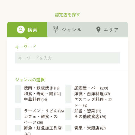
認定店を探す
検索
ジャンル
エリア
キーワード
ジャンルの選択
焼肉・鉄板焼き
居酒屋・バー
(16)
(239)
和食・寿司・鍋
洋食・西洋料理
(161)
(47)
中華料理
エスニック料理・カ
(14)
レー
(6)
ラーメン・うどん
弁当・惣菜
(25)
(11)
カフェ・軽食・ス
その他飲食店
(29)
イーツ
(36)
鮮魚・鮮魚加工品店
青果・米殻店
(67)
(48)