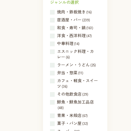
ジャンルの選択
焼肉・鉄板焼き
(16)
居酒屋・バー
(239)
和食・寿司・鍋
(161)
洋食・西洋料理
(47)
中華料理
(14)
エスニック料理・カ
レー
(6)
ラーメン・うどん
(25)
弁当・惣菜
(11)
カフェ・軽食・スイー
ツ
(36)
その他飲食店
(29)
鮮魚・鮮魚加工品店
(48)
青果・米殻店
(67)
菓子・パン屋
(32)