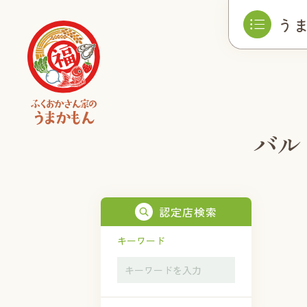
う
バル
認定店検索
キーワード