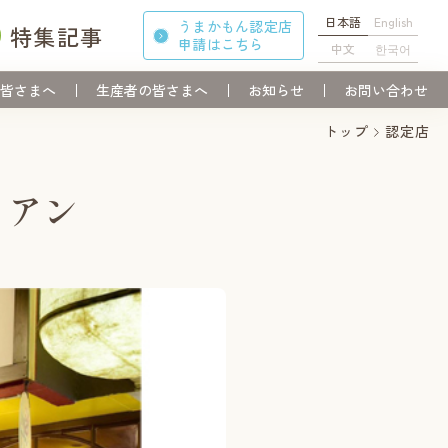
日本語
English
うまかもん認定店
特集記事
申請
はこちら
中文
한국어
皆さまへ
生産者の皆さまへ
お知らせ
お問い合わせ
トップ
認定店
リアン