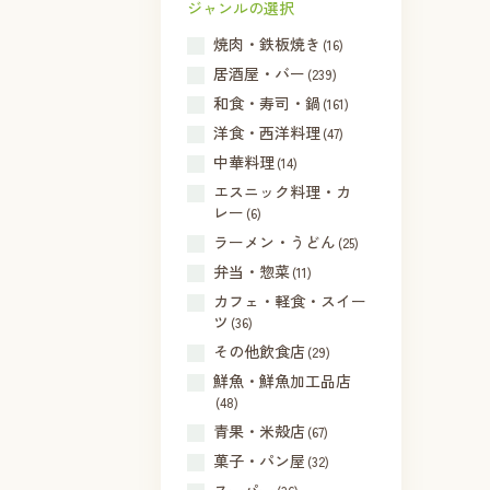
ジャンルの選択
焼肉・鉄板焼き
(16)
居酒屋・バー
(239)
和食・寿司・鍋
(161)
洋食・西洋料理
(47)
中華料理
(14)
エスニック料理・カ
レー
(6)
ラーメン・うどん
(25)
弁当・惣菜
(11)
カフェ・軽食・スイー
ツ
(36)
その他飲食店
(29)
鮮魚・鮮魚加工品店
(48)
青果・米殻店
(67)
菓子・パン屋
(32)