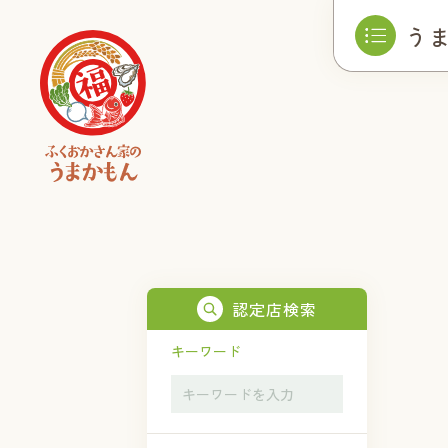
う
認定店検索
キーワード