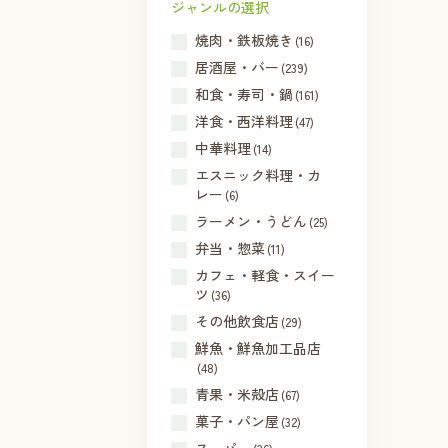
ジャンルの選択
焼肉・鉄板焼き
(16)
居酒屋・バー
(239)
和食・寿司・鍋
(161)
洋食・西洋料理
(47)
中華料理
(14)
エスニック料理・カ
レー
(6)
ラーメン・うどん
(25)
弁当・惣菜
(11)
カフェ・軽食・スイー
ツ
(36)
その他飲食店
(29)
鮮魚・鮮魚加工品店
(48)
青果・米殻店
(67)
菓子・パン屋
(32)