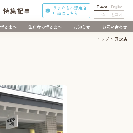
日本語
English
うまかもん認定店
特集記事
申請
はこちら
中文
한국어
皆さまへ
生産者の皆さまへ
お知らせ
お問い合わせ
トップ
認定店