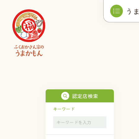
う
認定店検索
キーワード