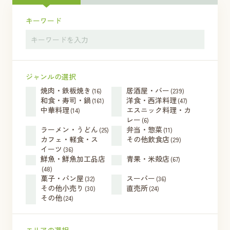
キーワード
ジャンルの選択
焼肉・鉄板焼き
居酒屋・バー
(16)
(239)
和食・寿司・鍋
洋食・西洋料理
(161)
(47)
中華料理
エスニック料理・カ
(14)
レー
(6)
ラーメン・うどん
弁当・惣菜
(25)
(11)
カフェ・軽食・ス
その他飲食店
(29)
イーツ
(36)
鮮魚・鮮魚加工品店
青果・米殻店
(67)
(48)
菓子・パン屋
スーパー
(32)
(36)
その他小売り
直売所
(30)
(24)
その他
(24)