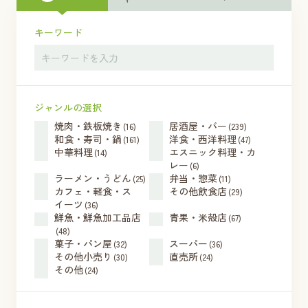
キーワード
ジャンルの選択
焼肉・鉄板焼き
居酒屋・バー
(16)
(239)
和食・寿司・鍋
洋食・西洋料理
(161)
(47)
中華料理
エスニック料理・カ
(14)
レー
(6)
ラーメン・うどん
弁当・惣菜
(25)
(11)
カフェ・軽食・ス
その他飲食店
(29)
イーツ
(36)
鮮魚・鮮魚加工品店
青果・米殻店
(67)
(48)
菓子・パン屋
スーパー
(32)
(36)
その他小売り
直売所
(30)
(24)
その他
(24)