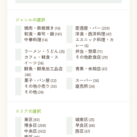
ジャンルの選択
焼肉・鉄板焼き
居酒屋・バー
(16)
(239)
和食・寿司・鍋
洋食・西洋料理
(161)
(47)
中華料理
エスニック料理・カ
(14)
レー
(6)
ラーメン・うどん
弁当・惣菜
(25)
(11)
カフェ・軽食・ス
その他飲食店
(29)
イーツ
(36)
鮮魚・鮮魚加工品店
青果・米殻店
(67)
(48)
菓子・パン屋
スーパー
(32)
(36)
その他小売り
直売所
(30)
(24)
その他
(24)
エリアの選択
東区
城南区
(83)
(25)
博多区
早良区
(208)
(68)
中央区
西区
(302)
(67)
南区
(49)