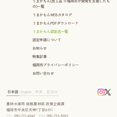
うまかもん(加工品 ※福岡市が開発を支援したも
の)一覧
うまかもんWEBカタログ
うまかもんPDFダウンロード
うまかもん認定店一覧
認定申請について
お知らせ
特集記事
福岡市プライバシーポリシー
お問い合わせ
日本語
English
中文
한국어
農林水産局 総務農林部 政策企画課
福岡市中央区天神1丁目8の1
TEL
092-711-4841
FAX
092-733-5583