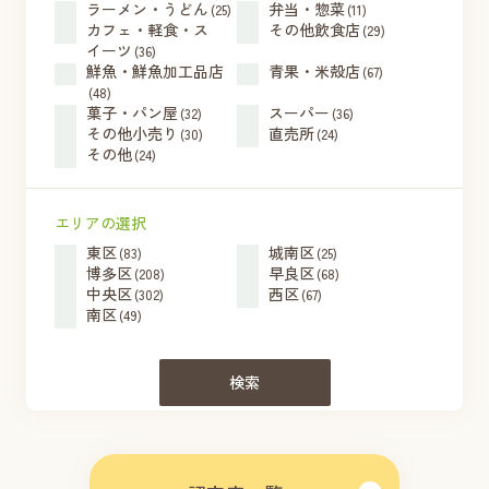
ラーメン・うどん
弁当・惣菜
(25)
(11)
カフェ・軽食・ス
その他飲食店
(29)
イーツ
(36)
鮮魚・鮮魚加工品店
青果・米殻店
(67)
(48)
菓子・パン屋
スーパー
(32)
(36)
その他小売り
直売所
(30)
(24)
その他
(24)
エリアの選択
東区
城南区
(83)
(25)
博多区
早良区
(208)
(68)
中央区
西区
(302)
(67)
南区
(49)
検索