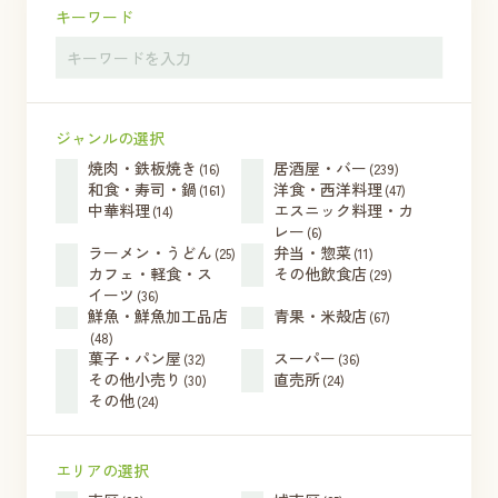
キーワード
ジャンルの選択
焼肉・鉄板焼き
居酒屋・バー
(16)
(239)
和食・寿司・鍋
洋食・西洋料理
(161)
(47)
中華料理
エスニック料理・カ
(14)
レー
(6)
ラーメン・うどん
弁当・惣菜
(25)
(11)
カフェ・軽食・ス
その他飲食店
(29)
イーツ
(36)
鮮魚・鮮魚加工品店
青果・米殻店
(67)
(48)
菓子・パン屋
スーパー
(32)
(36)
その他小売り
直売所
(30)
(24)
その他
(24)
エリアの選択