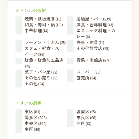
ジャンルの選択
焼肉・鉄板焼き
居酒屋・バー
(16)
(239)
和食・寿司・鍋
洋食・西洋料理
(161)
(47)
中華料理
エスニック料理・カ
(14)
レー
(6)
ラーメン・うどん
弁当・惣菜
(25)
(11)
カフェ・軽食・ス
その他飲食店
(29)
イーツ
(36)
鮮魚・鮮魚加工品店
青果・米殻店
(67)
(48)
菓子・パン屋
スーパー
(32)
(36)
その他小売り
直売所
(30)
(24)
その他
(24)
エリアの選択
東区
城南区
(83)
(25)
博多区
早良区
(208)
(68)
中央区
西区
(302)
(67)
南区
(49)