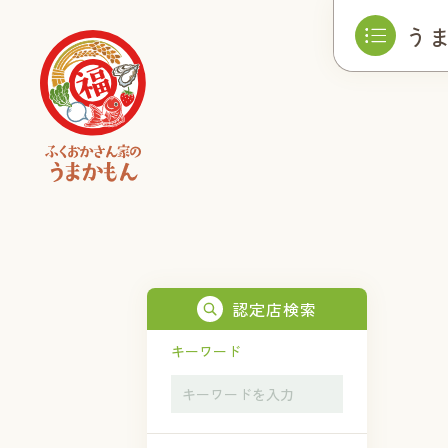
う
認定店検索
キーワード