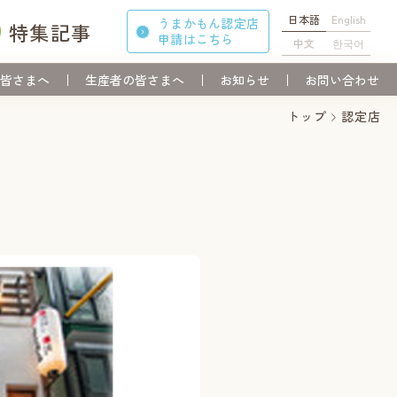
日本語
English
うまかもん認定店
特集記事
申請
はこちら
中文
한국어
皆さまへ
生産者の皆さまへ
お知らせ
お問い合わせ
トップ
認定店