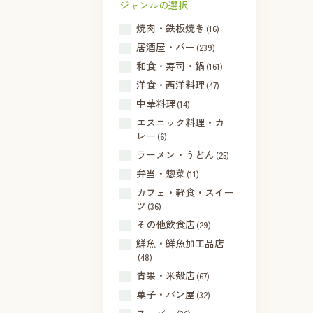
ジャンルの選択
焼肉・鉄板焼き
(16)
居酒屋・バー
(239)
和食・寿司・鍋
(161)
洋食・西洋料理
(47)
中華料理
(14)
エスニック料理・カ
レー
(6)
ラーメン・うどん
(25)
弁当・惣菜
(11)
カフェ・軽食・スイー
ツ
(36)
その他飲食店
(29)
鮮魚・鮮魚加工品店
(48)
青果・米殻店
(67)
菓子・パン屋
(32)