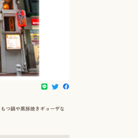
、もつ鍋や黒豚焼きギョーザな