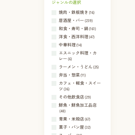
ジャンルの選択
焼肉・鉄板焼き
(16)
居酒屋・バー
(239)
和食・寿司・鍋
(161)
洋食・西洋料理
(47)
中華料理
(14)
エスニック料理・カ
レー
(6)
ラーメン・うどん
(25)
弁当・惣菜
(11)
カフェ・軽食・スイー
ツ
(36)
その他飲食店
(29)
鮮魚・鮮魚加工品店
(48)
青果・米殻店
(67)
菓子・パン屋
(32)