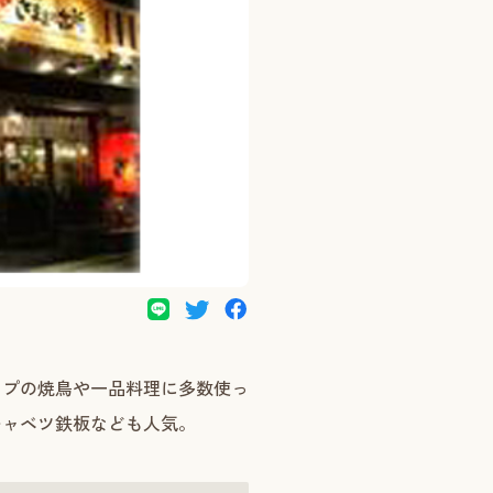
ップの焼鳥や一品料理に多数使っ
キャベツ鉄板なども人気。