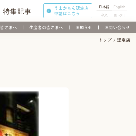
日本語
English
うまかもん認定店
特集記事
申請
はこちら
中文
한국어
皆さまへ
生産者の皆さまへ
お知らせ
お問い合わせ
トップ
認定店