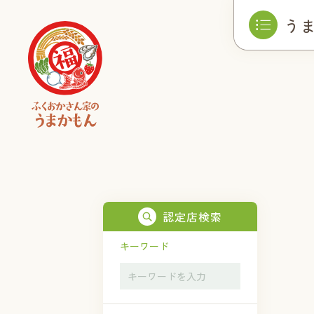
う
認定店検索
キーワード