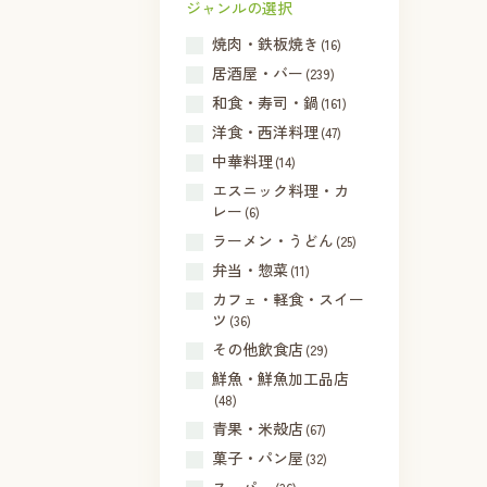
ジャンルの選択
焼肉・鉄板焼き
(16)
居酒屋・バー
(239)
和食・寿司・鍋
(161)
洋食・西洋料理
(47)
中華料理
(14)
エスニック料理・カ
レー
(6)
ラーメン・うどん
(25)
弁当・惣菜
(11)
カフェ・軽食・スイー
ツ
(36)
その他飲食店
(29)
鮮魚・鮮魚加工品店
(48)
青果・米殻店
(67)
菓子・パン屋
(32)