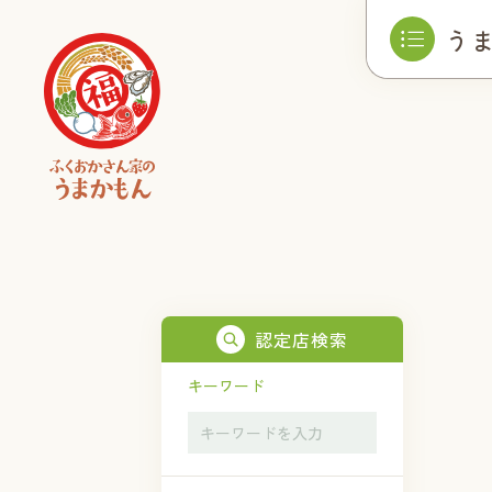
う
認定店検索
キーワード