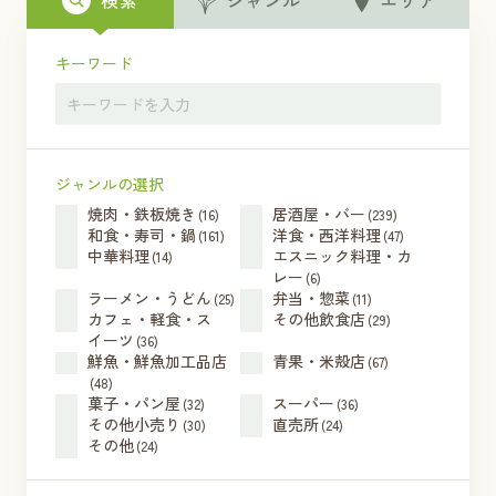
検索
ジャンル
エリア
キーワード
ジャンルの選択
焼肉・鉄板焼き
居酒屋・バー
(16)
(239)
和食・寿司・鍋
洋食・西洋料理
(161)
(47)
中華料理
エスニック料理・カ
(14)
レー
(6)
ラーメン・うどん
弁当・惣菜
(25)
(11)
カフェ・軽食・ス
その他飲食店
(29)
イーツ
(36)
鮮魚・鮮魚加工品店
青果・米殻店
(67)
(48)
菓子・パン屋
スーパー
(32)
(36)
その他小売り
直売所
(30)
(24)
その他
(24)