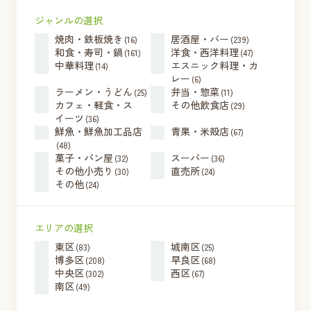
ジャンルの選択
焼肉・鉄板焼き
居酒屋・バー
(16)
(239)
和食・寿司・鍋
洋食・西洋料理
(161)
(47)
中華料理
エスニック料理・カ
(14)
レー
(6)
ラーメン・うどん
弁当・惣菜
(25)
(11)
カフェ・軽食・ス
その他飲食店
(29)
イーツ
(36)
鮮魚・鮮魚加工品店
青果・米殻店
(67)
(48)
菓子・パン屋
スーパー
(32)
(36)
その他小売り
直売所
(30)
(24)
その他
(24)
エリアの選択
東区
城南区
(83)
(25)
博多区
早良区
(208)
(68)
中央区
西区
(302)
(67)
南区
(49)