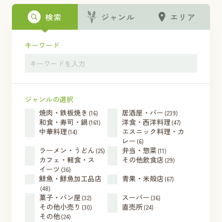
検索
ジャンル
エリア
キーワード
ジャンルの選択
焼肉・鉄板焼き
居酒屋・バー
(16)
(239)
和食・寿司・鍋
洋食・西洋料理
(161)
(47)
中華料理
エスニック料理・カ
(14)
レー
(6)
ラーメン・うどん
弁当・惣菜
(25)
(11)
カフェ・軽食・ス
その他飲食店
(29)
イーツ
(36)
鮮魚・鮮魚加工品店
青果・米殻店
(67)
(48)
菓子・パン屋
スーパー
(32)
(36)
その他小売り
直売所
(30)
(24)
その他
(24)