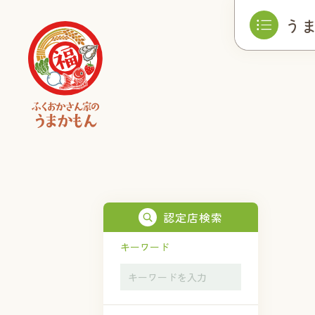
う
認定店検索
キーワード