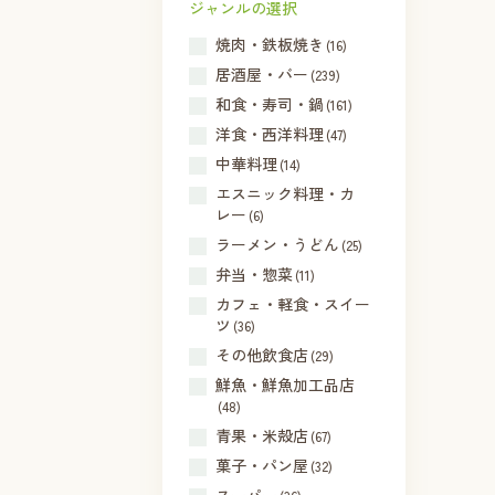
ジャンルの選択
焼肉・鉄板焼き
(16)
居酒屋・バー
(239)
和食・寿司・鍋
(161)
洋食・西洋料理
(47)
中華料理
(14)
エスニック料理・カ
レー
(6)
ラーメン・うどん
(25)
弁当・惣菜
(11)
カフェ・軽食・スイー
ツ
(36)
その他飲食店
(29)
鮮魚・鮮魚加工品店
(48)
青果・米殻店
(67)
菓子・パン屋
(32)