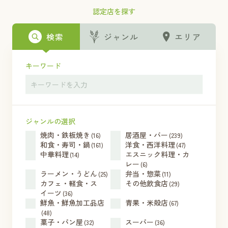
認定店を探す
検索
ジャンル
エリア
キーワード
ジャンルの選択
焼肉・鉄板焼き
居酒屋・バー
(16)
(239)
和食・寿司・鍋
洋食・西洋料理
(161)
(47)
中華料理
エスニック料理・カ
(14)
レー
(6)
ラーメン・うどん
弁当・惣菜
(25)
(11)
カフェ・軽食・ス
その他飲食店
(29)
イーツ
(36)
鮮魚・鮮魚加工品店
青果・米殻店
(67)
(48)
菓子・パン屋
スーパー
(32)
(36)