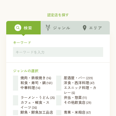
認定店を探す
検索
ジャンル
エリア
キーワード
ジャンルの選択
焼肉・鉄板焼き
居酒屋・バー
(16)
(239)
和食・寿司・鍋
洋食・西洋料理
(161)
(47)
中華料理
エスニック料理・カ
(14)
レー
(6)
ラーメン・うどん
弁当・惣菜
(25)
(11)
カフェ・軽食・ス
その他飲食店
(29)
イーツ
(36)
鮮魚・鮮魚加工品店
青果・米殻店
(67)