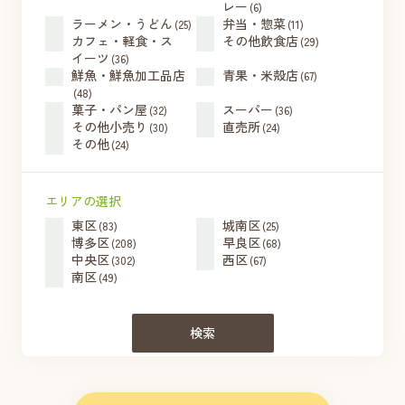
レー
(6)
ラーメン・うどん
弁当・惣菜
(25)
(11)
カフェ・軽食・ス
その他飲食店
(29)
イーツ
(36)
鮮魚・鮮魚加工品店
青果・米殻店
(67)
(48)
菓子・パン屋
スーパー
(32)
(36)
その他小売り
直売所
(30)
(24)
その他
(24)
エリアの選択
東区
城南区
(83)
(25)
博多区
早良区
(208)
(68)
中央区
西区
(302)
(67)
南区
(49)
検索