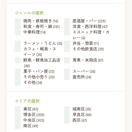
ジャンルの選択
焼肉・鉄板焼き
居酒屋・バー
(16)
(239)
和食・寿司・鍋
洋食・西洋料理
(161)
(47)
中華料理
エスニック料理・カ
(14)
レー
(6)
ラーメン・うどん
弁当・惣菜
(25)
(11)
カフェ・軽食・ス
その他飲食店
(29)
イーツ
(36)
鮮魚・鮮魚加工品店
青果・米殻店
(67)
(48)
菓子・パン屋
スーパー
(32)
(36)
その他小売り
直売所
(30)
(24)
その他
(24)
エリアの選択
東区
城南区
(83)
(25)
博多区
早良区
(208)
(68)
中央区
西区
(302)
(67)
南区
(49)