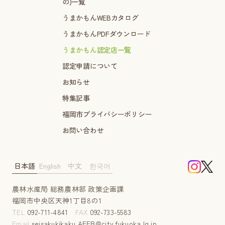
の)一覧
うまかもんWEBカタログ
うまかもんPDFダウンロード
うまかもん認定店一覧
認定申請について
お知らせ
特集記事
福岡市プライバシーポリシー
お問い合わせ
日本語
English
中文
한국어
農林水産局 総務農林部 政策企画課
福岡市中央区天神1丁目8の1
TEL
092-711-4841
FAX
092-733-5583
Email
seisakukikaku.AFFB@city.fukuoka.lg.jp