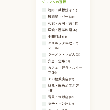
ジャンルの選択
焼肉・鉄板焼き
(16)
居酒屋・バー
(239)
和食・寿司・鍋
(161)
洋食・西洋料理
(47)
中華料理
(14)
エスニック料理・カ
レー
(6)
ラーメン・うどん
(25)
弁当・惣菜
(11)
カフェ・軽食・スイー
ツ
(36)
その他飲食店
(29)
鮮魚・鮮魚加工品店
(48)
青果・米殻店
(67)
菓子・パン屋
(32)