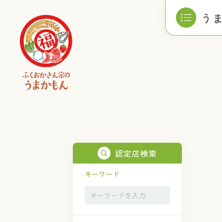
う
認定店検索
キーワード