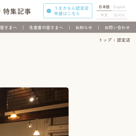
日本語
English
うまかもん認定店
特集記事
申請
はこちら
中文
한국어
皆さまへ
生産者の皆さまへ
お知らせ
お問い合わせ
トップ
認定店