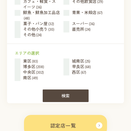
カフェ・軽食・ス
その他飲食店
(29)
イーツ
(36)
鮮魚・鮮魚加工品店
青果・米殻店
(67)
(48)
菓子・パン屋
スーパー
(32)
(36)
その他小売り
直売所
(30)
(24)
その他
(24)
エリアの選択
東区
城南区
(83)
(25)
博多区
早良区
(208)
(68)
中央区
西区
(302)
(67)
南区
(49)
検索
認定店一覧