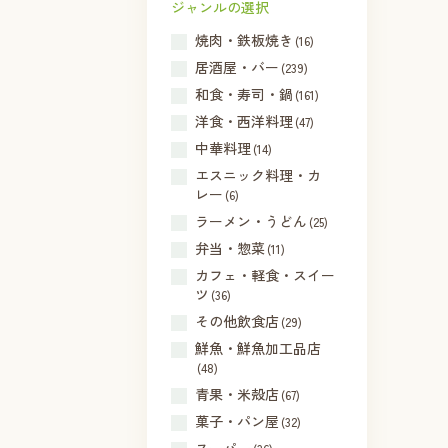
ジャンルの選択
焼肉・鉄板焼き
(16)
居酒屋・バー
(239)
和食・寿司・鍋
(161)
洋食・西洋料理
(47)
中華料理
(14)
エスニック料理・カ
レー
(6)
ラーメン・うどん
(25)
弁当・惣菜
(11)
カフェ・軽食・スイー
ツ
(36)
その他飲食店
(29)
鮮魚・鮮魚加工品店
(48)
青果・米殻店
(67)
菓子・パン屋
(32)