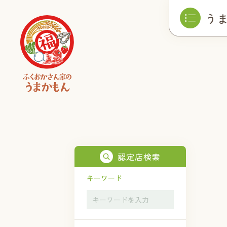
う
認定店検索
キーワード