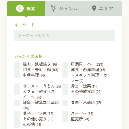
検索
ジャンル
エリア
キーワード
ジャンルの選択
焼肉・鉄板焼き
居酒屋・バー
(16)
(239)
和食・寿司・鍋
洋食・西洋料理
(161)
(47)
中華料理
エスニック料理・カ
(14)
レー
(6)
ラーメン・うどん
弁当・惣菜
(25)
(11)
カフェ・軽食・ス
その他飲食店
(29)
イーツ
(36)
鮮魚・鮮魚加工品店
青果・米殻店
(67)
(48)
菓子・パン屋
スーパー
(32)
(36)
その他小売り
直売所
(30)
(24)
その他
(24)