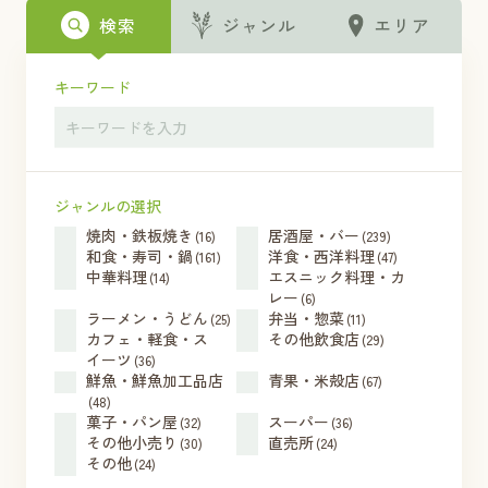
検索
ジャンル
エリア
キーワード
ジャンルの選択
焼肉・鉄板焼き
居酒屋・バー
(16)
(239)
和食・寿司・鍋
洋食・西洋料理
(161)
(47)
中華料理
エスニック料理・カ
(14)
レー
(6)
ラーメン・うどん
弁当・惣菜
(25)
(11)
カフェ・軽食・ス
その他飲食店
(29)
イーツ
(36)
鮮魚・鮮魚加工品店
青果・米殻店
(67)
(48)
菓子・パン屋
スーパー
(32)
(36)
その他小売り
直売所
(30)
(24)
その他
(24)