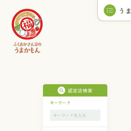
う
認定店検索
キーワード