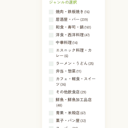
ジャンルの選択
焼肉・鉄板焼き
(16)
居酒屋・バー
(239)
和食・寿司・鍋
(161)
洋食・西洋料理
(47)
中華料理
(14)
エスニック料理・カ
レー
(6)
ラーメン・うどん
(25)
弁当・惣菜
(11)
カフェ・軽食・スイー
ツ
(36)
その他飲食店
(29)
鮮魚・鮮魚加工品店
(48)
青果・米殻店
(67)
菓子・パン屋
(32)