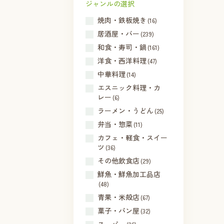
ジャンルの選択
焼肉・鉄板焼き
(16)
居酒屋・バー
(239)
和食・寿司・鍋
(161)
洋食・西洋料理
(47)
中華料理
(14)
エスニック料理・カ
レー
(6)
ラーメン・うどん
(25)
弁当・惣菜
(11)
カフェ・軽食・スイー
ツ
(36)
その他飲食店
(29)
鮮魚・鮮魚加工品店
(48)
青果・米殻店
(67)
菓子・パン屋
(32)