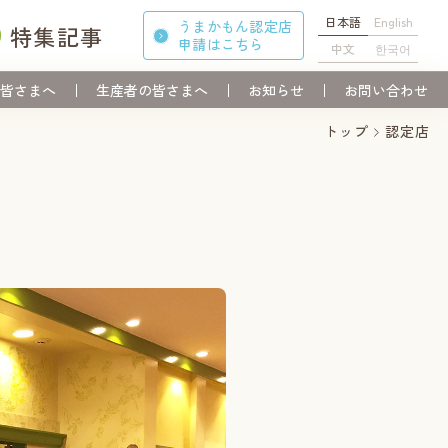
日本語
English
うまかもん認定店
特集記事
申請
はこちら
中文
한국어
皆さまへ
生産者の皆さまへ
お知らせ
お問い合わせ
トップ
認定店