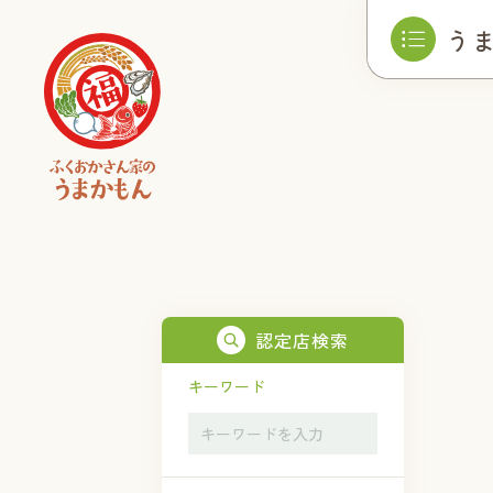
う
認定店検索
キーワード