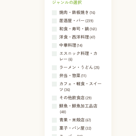
ジャンルの選択
焼肉・鉄板焼き
(16)
居酒屋・バー
(239)
和食・寿司・鍋
(161)
洋食・西洋料理
(47)
中華料理
(14)
エスニック料理・カ
レー
(6)
ラーメン・うどん
(25)
弁当・惣菜
(11)
カフェ・軽食・スイー
ツ
(36)
その他飲食店
(29)
鮮魚・鮮魚加工品店
(48)
青果・米殻店
(67)
菓子・パン屋
(32)