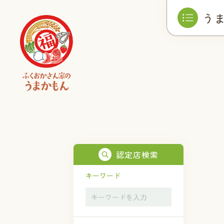
う
認定店検索
キーワード